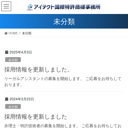
コ
ナ
ン
ビ
テ
ゲ
未分類
ン
ー
ツ
シ
へ
ョ
HOME
未分類
ス
ン
キ
に
ッ
移
2025年4月3日
プ
動
未分類
採用情報を更新しました。
リーガルアシスタントの募集を開始します。 ご応募をお待ちして
おります。
2024年3月23日
未分類
採用情報を更新しました
弁理士・特許技術者の募集を開始します。 ご応募をお待ちしてお